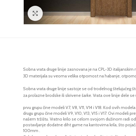
Click to enlarge
Sobna vrata druge linije zasnovana je na CPL-3D italijanskim ma
3D materijala su veoma velika otpornost na habanje, otporn
Sobna vrata druge linije sastoje se od trodelnog štelujućeg 
za prolazne brodske ili skrivene šarke. Vrata ove linije dele s
prvu grupu čine modeli V7, V8, V11, V14 i V18. Kod ovih model
drugu grupu čine modeli V9, V10, V13, V15 i V17. Ovi modeli pre
našem tržištu. Vratno krilo se celom svojom dužinom radi od s
postavljanje dodatne diht gume na kantovima krila, što pojač
100mm .