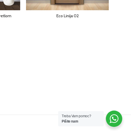
svetlom
Eco Linija 02
Treba Vam pomoc?
Pišite nam