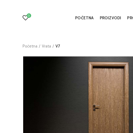
0
POČETNA
PROIZVODI
PR
Početna
Vrata
V7