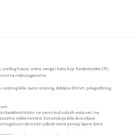
svetlog hrasta, oraha, venge i beloj boji. Karakteristike CPL-
pornost na mikroorganizme…
m i vratnog krila, ravno rezanog, debljine 40mm, prilagođenog
icom.
čini karakterističnim, ne samo kod sobnih vrata već i na
uzetno velike čvrstine. Konstrukcija krila dozvoljava
a mogućnost da može izabrati ravne pervajz lajsne širine