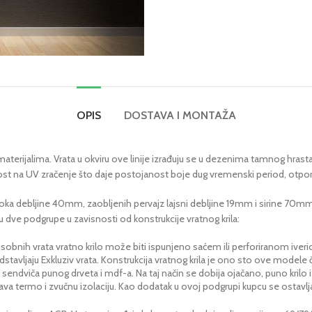
OPIS
DOSTAVA I MONTAŽA
terijalima. Vrata u okviru ove linije izrađuju se u dezenima tamnog hrasta, 
ost na UV zračenje što daje postojanost boje dug vremenski period, ot
štoka debljine 40mm, zaobljenih pervajz lajsni debljine 19mm i sirine 70m
e u dve podgrupe u zavisnosti od konstrukcije vratnog krila:
a sobnih vrata vratno krilo može biti ispunjeno saćem ili perforiranom iver
dstavljaju Exkluziv vrata. Konstrukcija vratnog krila je ono sto ove modele 
endviča punog drveta i mdf-a. Na taj način se dobija ojačano, puno krilo iz
ava termo i zvučnu izolaciju. Kao dodatak u ovoj podgrupi kupcu se ostavlj