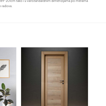
9/79/89*201cm tako i u vanstandardnim dimenzijama po merama
h radova.