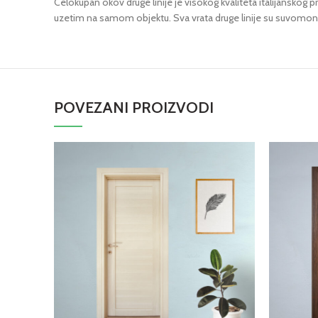
Celokupan okov druge linije je visokog kvaliteta italijans
uzetim na samom objektu. Sva vrata druge linije su suvomon
POVEZANI PROIZVODI