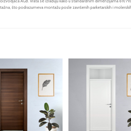
kog proizvodjaca AGB. Vrata se izrađuju kako u standardnim dimenzijama 6
tažna, što podrazumeva montažu posle završenih parketarskih i molerski