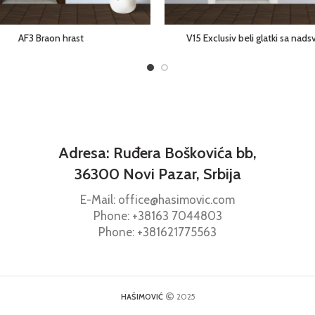
AF3 Braon hrast
V15 Exclusiv beli glatki sa nad
Adresa: Ruđera Boškovića bb,
36300 Novi Pazar, Srbija
E-Mail: office@hasimovic.com
Phone:
+38163
7044803
Phone:
+381621775563
HAŠIMOVIĆ
2025