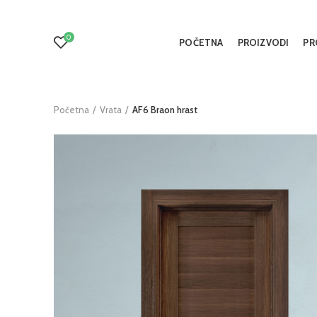
0
POČETNA
PROIZVODI
PR
Početna
Vrata
AF6 Braon hrast