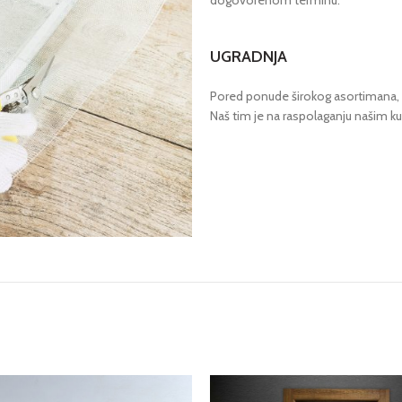
dogovorenom terminu.
UGRADNJA
Pored ponude širokog asortimana, v
Naš tim je na raspolaganju našim k