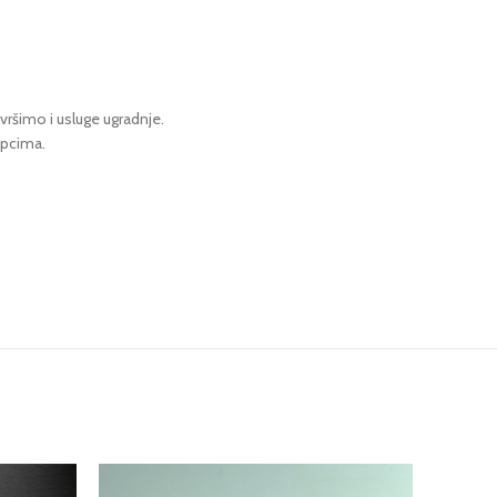
ršimo i usluge ugradnje.
upcima.