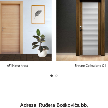
AF1 Natur hrast
Ennaro Collezione 04
Adresa: Ruđera Boškovića bb,