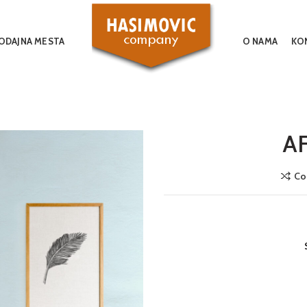
ODAJNA MESTA
O NAMA
KO
AF
Co