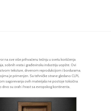
r na sve više prihvaćenu težnju u svetu korišćenja
ja, sobnih vrata i građevinsku industriju uopšte. Ovi
gatstvom teksture, drvenom reprodukcijom i bordurama.
 kojima je primenjen. Sa tehničke strane gledano CLPL
ikom sagorevanja ovih materijala ne postoje toksična
no drvo su orah i hrast sa evropskog kontinenta.