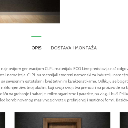
OPIS
DOSTAVA I MONTAŽA
a najnovijom generacijom CLPL materijala. ECO Line predstavlja naš odgovo
rata i nameštaja. CLPL su materijali stvoreni namenski za industriju namešta
 sa savršenim estetskim i kvalitativnim karakteristikama. Odlikuju se bo
naklonjen životnoj okolini, koji svoja svojstva prenosi i na proizvode na
šću na grebanje i habanje, mikroorganizme i parazite, na vlagu i buđ. Pril
izgled kombinovanog masivnog drveta u prefinjenoj i rustičnoj formi. Bazič