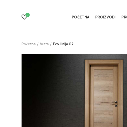
0
POČETNA
PROIZVODI
PR
Početna
Vrata
Eco Linija 02