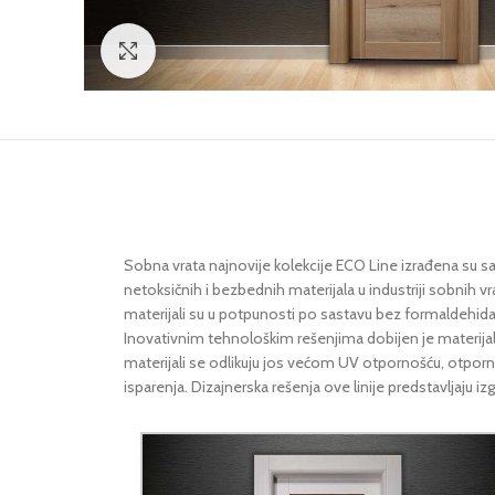
Click to enlarge
Sobna vrata najnovije kolekcije ECO Line izrađena su s
netoksičnih i bezbednih materijala u industriji sobnih v
materijali su u potpunosti po sastavu bez formaldehida
Inovativnim tehnološkim rešenjima dobijen je materijal 
materijali se odlikuju jos većom UV otpornošću, otporno
isparenja. Dizajnerska rešenja ove linije predstavljaju 