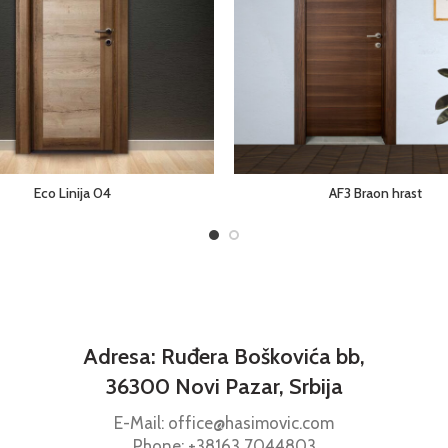
Eco Linija 04
AF3 Braon hrast
Adresa: Ruđera Boškovića bb,
36300 Novi Pazar, Srbija
E-Mail: office@hasimovic.com
Phone:
+38163
7044803