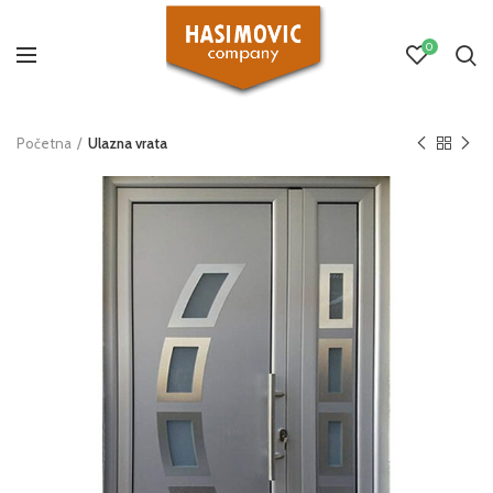
0
Početna
Ulazna vrata