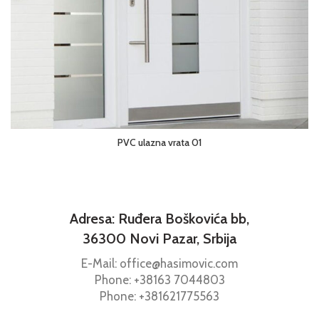
PVC ulazna vrata 01
Adresa: Ruđera Boškovića bb,
36300 Novi Pazar, Srbija
E-Mail: office@hasimovic.com
Phone:
+38163
7044803
Phone:
+381621775563