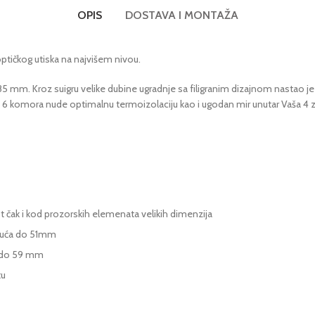
OPIS
DOSTAVA I MONTAŽA
tičkog utiska na najvišem nivou.
mm. Kroz suigru velike dubine ugradnje sa filigranim dizajnom nastao je p
ka 6 komora nude optimalnu termoizolaciju kao i ugodan mir unutar Vaša 4 z
ost čak i kod prozorskih elemenata velikih dimenzija
oguća do 51mm
a do 59 mm
tu