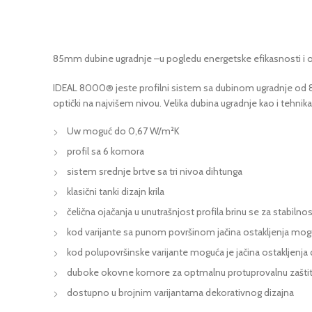
85mm dubine ugradnje –u pogledu energetske efikasnosti i op
IDEAL 8000® jeste profilni sistem sa dubinom ugradnje od 85 
optički na najvišem nivou. Velika dubina ugradnje kao i tehni
Uw moguć do 0,67 W/m²K
profil sa 6 komora
sistem srednje brtve sa tri nivoa dihtunga
klasični tanki dizajn krila
čelična ojačanja u unutrašnjost profila brinu se za stabiln
kod varijante sa punom površinom jačina ostakljenja m
kod polupovršinske varijante moguća je jačina ostakljenj
duboke okovne komore za optmalnu protuprovalnu zašti
dostupno u brojnim varijantama dekorativnog dizajna